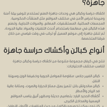
جاهزة؟
اكشاك حراسة وكبائن هي وحدات جاهزة الصنع تستخدم لتوفير بيئة آمنة
ومريحة لحراس الأمن في مختلف المواقع مثل المنشآت الحكومية،
المجمعات السكنية، المستشفيات، المصانع، والمولات التجارية، وتصنع
هذه الكبائن في مصانعنا باستخدام أحدث التقنيات والمواد عالية الجودة،
ثم تنقل جاهزة إلى موقع العميل أو تركب في وقت قياسي من خلال
فرقنا المتخصصة.
أنواع كبائن وأكشاك حراسة جاهزة
ننتج في كرفان مجموعة متنوعة من اكشاك حراسة وكبائن جاهزة
لتناسب مختلف الاحتياجات:
كبائن الفيبر جلاس: مقاومة للعوامل الجوية وخفيفة الوزن وسهلة
النقل.
كبائن ساندوتش بانل: تتميز بعزل ممتاز للحرارة والصوت، ومتانة عالية
ضد الرياح والأمطار.
أكشاك الحديد البارد: بتصاميم حديثة ومظهر أنيق يناسب المواقع
الرسمية والمداخل الكبرى.
كل نوع يمكن تخصيصه بالكامل من حيث المقاسات، الألوان، النوافذ،