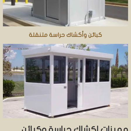
كبائن وأكشاك حراسة متنقلة
مميزات اكشاك حراسة وكبائن