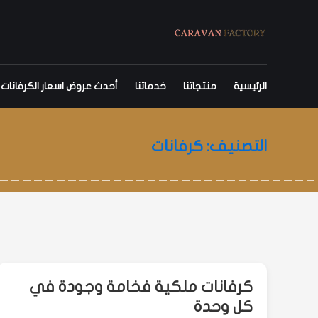
Ski
كرفان
t
conten
للكرفانات
والبيوت
الرئيسية
منتجاتنا
خدماتنا
أحدث عروض اسعار الكرفانات
الجاهزة
تصميم
التصنيف:
كرفانات
وتنفيذ
الكرفانات
والمنازل
المتنقلة
والغرف
المتنقلة
و
كرفانات ملكية فخامة وجودة في
البركسات,
كل وحدة
والبرتبلات,