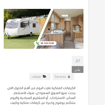
كرفانات,
غرف
جاهزة,
شينكو.
نسعى
للنمو
في
صناعة
الكبائن
بالتجاوب
07
مع
يناير
الحاجات
من خلال
Caravan
كرفانات
الابداع
الكرفانات الملكية صارت اليوم من أهم الحلول اللي
يبحث عنها السوق السعودي، سواء للاستثمار،
السكن، الاستراحات، أو المشاريع السياحية واليوم
بنتكلم بوضوح وخبرة عن كرفانات ملكية وكيف