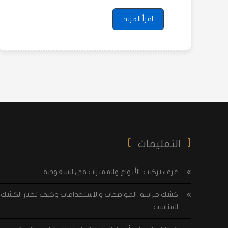
اقرأ المزيد
التعليمات
غرف تركيب: الأنواع والمميزات في السعودية
كشك حراسة: المواصفات والاستخدامات وكيف تختار الكشك
المناسب