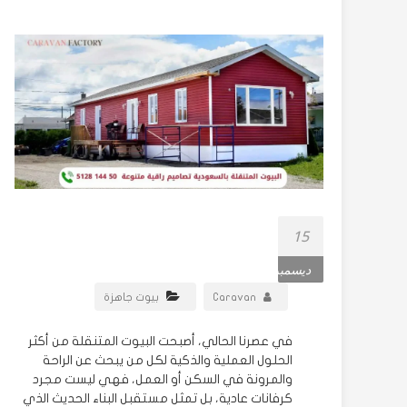
كرفانات,
غرف
جاهزة,
شينكو.
نسعى
للنمو
في
صناعة
الكبائن
بالتجاوب
15
مع
ديسمبر
الحاجات
من خلال
Caravan
بيوت جاهزة
الابداع
في عصرنا الحالي، أصبحت البيوت المتنقلة من أكثر
الحلول العملية والذكية لكل من يبحث عن الراحة
والمرونة في السكن أو العمل، فهي ليست مجرد
كرفانات عادية، بل تمثل مستقبل البناء الحديث الذي