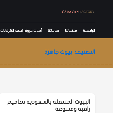
Ski
كرفان
t
conten
للكرفانات
والبيوت
الرئيسية
منتجاتنا
خدماتنا
أحدث عروض اسعار الكرفانات
الجاهزة
تصميم
التصنيف:
بيوت جاهزة
وتنفيذ
الكرفانات
والمنازل
المتنقلة
والغرف
المتنقلة
و
البيوت المتنقلة بالسعودية تصاميم
البركسات,
راقية ومتنوعة
والبرتبلات,